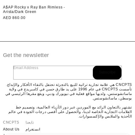
A$AP Rocky x Ray Ban Rimless -
Arista/Dark Green
سعر
AED 860.00
لون:
عادي
Get the newsletter
Email Address
Subscribe
CNCPTS هي علامة تجارية تراثية للبيع بالتجزئة تحتفل بالتقاء الأفكار والإبداع.
تأسست CNCPTS في عام 1996 على يد طارق حسن في كامبريدج في ولاية
ماساتشوستس، ولديها مواقع فعلية في نيويورك ودبي، ويقع مقرها الرئيسي في
بوسطن، ماساتشوستس.
تشتهر بالتعاون الرائد مع الموردين عبر دور الأزياء العالمية، وتصميم خط
العلامات التجارية الخاصة لدينا، والحصول على أقصى درجات الجودة في عالم
الأحذية والملابس والإكسسوارات.
تابعنا
CNCPTS
انستغرام
About Us