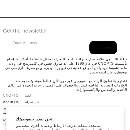
Get the newsletter
Email Address
Subscribe
CNCPTS هي علامة تجارية تراثية للبيع بالتجزئة تحتفل بالتقاء الأفكار والإبداع.
تأسست CNCPTS في عام 1996 على يد طارق حسن في كامبريدج في ولاية
ماساتشوستس، ولديها مواقع فعلية في نيويورك ودبي، ويقع مقرها الرئيسي في
بوسطن، ماساتشوستس.
تشتهر بالتعاون الرائد مع الموردين عبر دور الأزياء العالمية، وتصميم خط
العلامات التجارية الخاصة لدينا، والحصول على أقصى درجات الجودة في عالم
الأحذية والملابس والإكسسوارات.
تابعنا
CNCPTS
انستغرام
About Us
موقع
شروط
YouTube
الخدمة
نحن نقدر خصوصيتك
فيسبوك
شحن
X
استرداد
نستخدم ملفات تعريف الارتباط وتقنيات أخرى لتخصيص