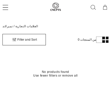
تخطى
عربة
الى
التسوق
المحتوى
C
العلامات التجارية / تمبرلاند
o
l
l
0 من المنتجات
Filter and Sort
e
c
t
i
o
n
:
No products found
Use fewer filters or
remove all