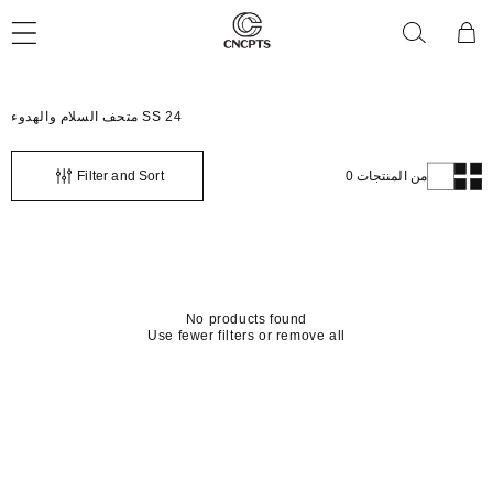
تخطى
عربة
الى
التسوق
المحتوى
C
متحف السلام والهدوء SS 24
o
l
l
0 من المنتجات
Filter and Sort
e
c
t
i
o
n
:
No products found
Use fewer filters or
remove all