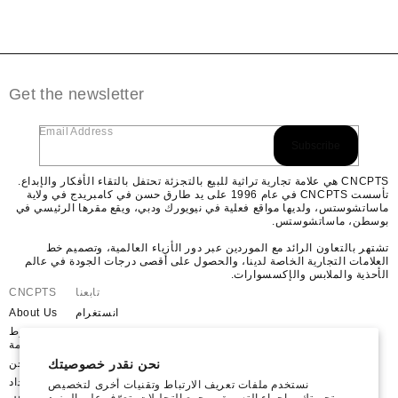
Get the newsletter
Email Address
Subscribe
CNCPTS هي علامة تجارية تراثية للبيع بالتجزئة تحتفل بالتقاء الأفكار والإبداع.
تأسست CNCPTS في عام 1996 على يد طارق حسن في كامبريدج في ولاية
ماساتشوستس، ولديها مواقع فعلية في نيويورك ودبي، ويقع مقرها الرئيسي في
بوسطن، ماساتشوستس.
تشتهر بالتعاون الرائد مع الموردين عبر دور الأزياء العالمية، وتصميم خط
العلامات التجارية الخاصة لدينا، والحصول على أقصى درجات الجودة في عالم
الأحذية والملابس والإكسسوارات.
تابعنا
CNCPTS
انستغرام
About Us
موقع
شروط
YouTube
الخدمة
نحن نقدر خصوصيتك
فيسبوك
شحن
X
استرداد
نستخدم ملفات تعريف الارتباط وتقنيات أخرى لتخصيص