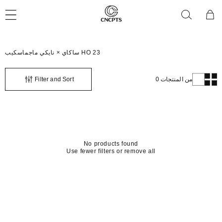
تخطى
عربة
الى
التسوق
المحتوى
C
ساكاي × نايكي ماجماسكيب HO 23
o
l
l
0 من المنتجات
Filter and Sort
e
c
t
i
o
n
:
No products found
Use fewer filters or
remove all