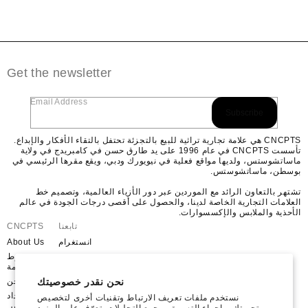
Get the newsletter
Email Address
Subscribe
CNCPTS هي علامة تجارية تراثية للبيع بالتجزئة تحتفل بالتقاء الأفكار والإبداع.
تأسست CNCPTS في عام 1996 على يد طارق حسن في كامبريدج في ولاية
ماساتشوستس، ولديها مواقع فعلية في نيويورك ودبي، ويقع مقرها الرئيسي في
بوسطن، ماساتشوستس.
تشتهر بالتعاون الرائد مع الموردين عبر دور الأزياء العالمية، وتصميم خط
العلامات التجارية الخاصة لدينا، والحصول على أقصى درجات الجودة في عالم
الأحذية والملابس والإكسسوارات.
تابعنا
CNCPTS
انستغرام
About Us
موقع
شروط
YouTube
الخدمة
نحن نقدر خصوصيتك
فيسبوك
شحن
X
استرداد
نستخدم ملفات تعريف الارتباط وتقنيات أخرى لتخصيص